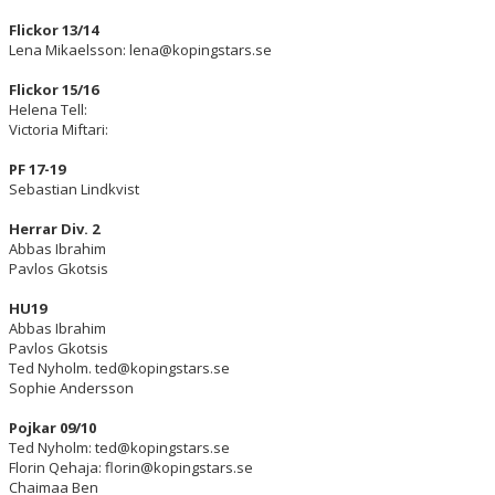
FREDAGSBASKET
Flickor 13/14
Lena Mikaelsson: lena@kopingstars.se
KONTAKT
Flickor 15/16
Helena Tell:
OM KLUBBEN
Victoria Miftari:
PF 17-19
Sebastian Lindkvist
Herrar Div. 2
Abbas Ibrahim
Pavlos Gkotsis
HU19
Abbas Ibrahim
Pavlos Gkotsis
Ted Nyholm. ted@kopingstars.se
Sophie Andersson
Pojkar 09/10
Ted Nyholm: ted@kopingstars.se
Florin Qehaja: florin@kopingstars.se
Chaimaa Ben