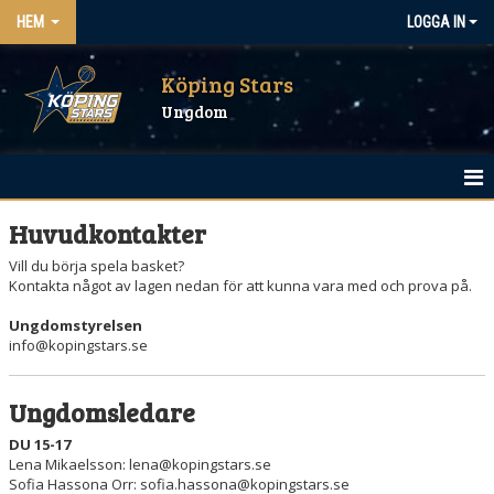
HEM
LOGGA IN
Köping Stars
Ungdom
HEM
Huvudkontakter
Vill du börja spela basket?
NYHETSARKIV
Kontakta något av lagen nedan för att kunna vara med och prova på.
KALENDER
Ungdomstyrelsen
info@kopingstars.se
BILDGALLERI
Ungdomsledare
MATCHER
DU 15-17
LF SOMMARKUL
Lena Mikaelsson: lena@kopingstars.se
Sofia Hassona Orr: sofia.hassona@kopingstars.se