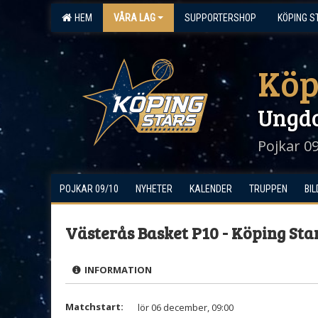
HEM
VÅRA LAG
SUPPORTERSHOP
KÖPING S
Köp
Ungd
Pojkar 0
POJKAR 09/10
NYHETER
KALENDER
TRUPPEN
BI
Västerås Basket P10 - Köping Sta
INFORMATION
Matchstart:
lör 06 december, 09:00