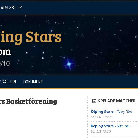
TARS SBL
ing Stars
om
9/10
LDGALLERI
DOKUMENT
rs Basketförening
SPELADE MATCHER
Köping Stars
- Täby Röd
Lör 23/5 15:30
Köping Stars
- Sigtuna
Lör 9/5 13:30