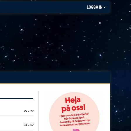
LOGGA IN
75 - 77
94 - 37