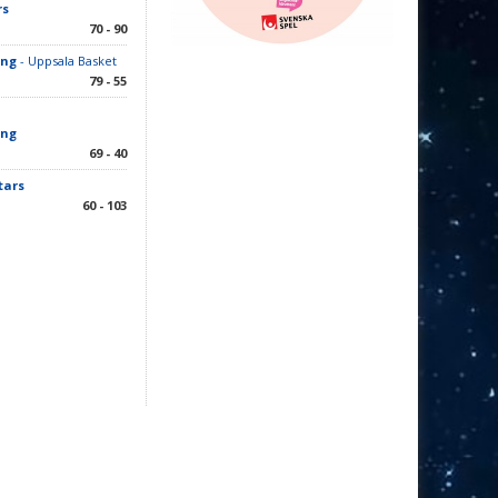
rs
70 - 90
ing
- Uppsala Basket
79 - 55
ing
69 - 40
tars
60 - 103