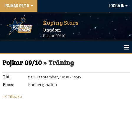
POJKAR 09/10
LOGGA IN
Köping Stars
Ungdom
Pojkar 09/10
POJKAR 09/10
Pojkar 09/10
» Träning
NYHETER
Tid:
tis 30 september, 18:30 - 19:45
Plats:
KALENDER
Karlbergshallen
<< Tillbaka
TRUPPEN
BILDGALLERI
DOKUMENT