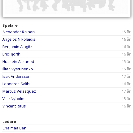
Spelare
Alexander Rainoni
15 år
Angelos Nikolaidis
16 år
Benjamin Alagöz
16 år
Eric Hjorth
16 år
Hussein Al-saeed
15 år
Illia Svystunenko
15 år
Isak Andersson
17 år
Leandros Salihi
16 år
Marcuz Velasquez
17 år
Ville Nyholm
15 år
Vincent Raus
16 år
Ledare
Chaimaa Ben